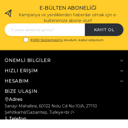
E-BÜLTEN ABONELIĞI
Kampanya ve yeniliklerden haberdar olmak için e-
bültenimize abone olun!
KAYIT OL
KVKK Sözleşmesi'ni
okudum, kabul ediyorum.
ÖNEMLI BILGILER
HIZLI ERIŞIM
HESABIM
BİZE ULAŞIN
Adres
Sanayi Mahallesi, 60122 Nolu Cd No:10/A, 27110
Şehitkamil/Gaziantep, Türkiye<br />
Telefon
+905558502222