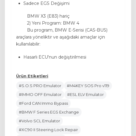
Sadece EGS Değişimi
BMW X3 (E83) hariç
2) Yeni Program: BMW 4
Bu program, BMW E-Serisi (CAS-BUS)
araçlara yöneliktir ve aşağıdaki amaçlar için
kullanılabilir:
Hasarlı ECU'nun değiştirilmesi
Ürün Etiketleri
#S.O.S PRO Emulator
#M4KEY SOS Pro v119
#IMMO OFF Emulator
#ESL ELV Emulator
#Ford CAN Immo Bypass
#BMW F Series EGS Exchange
#Volvo SCL Emulator
#XC90 II Steering Lock Repair