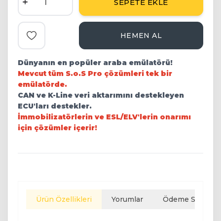
SEPETE EKLE
HEMEN AL
Favoriye Ekle
Dünyanın en popüler araba emülatörü!
Mevcut tüm S.o.S Pro çözümleri tek bir
emülatörde.
CAN ve K-Line veri aktarımını destekleyen
ECU'ları destekler.
İmmobilizatörlerin ve ESL/ELV'lerin onarımı
için çözümler içerir!
Ürün Özellikleri
Yorumlar
Ödeme Seçenekl