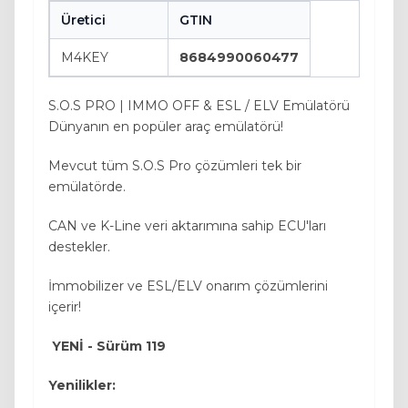
Üretici
GTIN
M4KEY
8684990060477
S.O.S PRO | IMMO OFF & ESL / ELV Emülatörü
Dünyanın en popüler araç emülatörü!
Mevcut tüm S.O.S Pro çözümleri tek bir
emülatörde.
CAN ve K-Line veri aktarımına sahip ECU'ları
destekler.
İmmobilizer ve ESL/ELV onarım çözümlerini
içerir!
YENİ - Sürüm 119
Yenilikler: