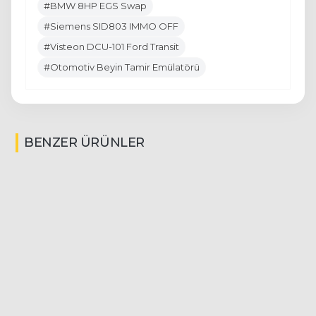
#BMW 8HP EGS Swap
#Siemens SID803 IMMO OFF
#Visteon DCU-101 Ford Transit
#Otomotiv Beyin Tamir Emülatörü
BENZER ÜRÜNLER
M4-3333
S.O.S ESL & ELV Emülatörü
(0)
57,63 USD
Stokta
-
+
SEPETE EKLE