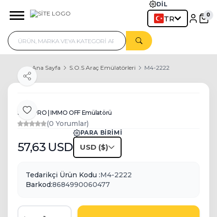
DIL
0
TR
Ana Sayfa
S.O.S Araç Emülatörleri
M4-2222
Paylaş
S.O.S PRO | IMMO OFF Emülatörü
Favoriye Ekle
(0 Yorumlar)
PARA BIRIMI
57,63
USD
USD
Tedarikçi Ürün Kodu :
M4-2222
Barkod:
8684990060477