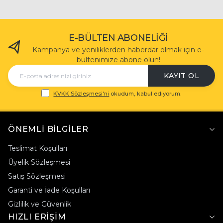
E-BÜLTEN ABONELIĞI
Kampanya ve yeniliklerden haberdar olmak için e-
bültenimize abone olun!
KAYIT OL
KVKK Sözleşmesi'ni
okudum, kabul ediyorum.
ÖNEMLI BILGILER
Teslimat Koşulları
Üyelik Sözleşmesi
Satış Sözleşmesi
Garanti ve İade Koşulları
Gizlilik ve Güvenlik
HIZLI ERIŞIM